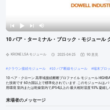
10 パア・ターミナル・ブロック・モジュール
KRONE LSA モジュール
2025-04-25
90 意見
#
クラウン接続モジュール
#
10 パア断線モジュール
#
端末ブロ
10 ペア・クローン 高帯域接続断断プロファイル モジュール HIGHB
た技術です 60カ国以上で標準化されています. このモジュールは,パ
用環境 室内または乾燥室内で,IP54以上の 最大相対湿度 93% 凝縮しない 銅導
来場者のメッセージ