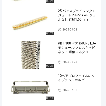
00:26
25 パアスプライシングモ
ジュール 28-22 AWG ジェ
ルなし 直径1.65mm
KRONE LSA モジュール
2025-09-08
00:21
PBT 100 ペア KRONE LSA
モジュール クロスキャビ
ネット 通信コネクタ
KRONE LSA モジュール
2025-04-25
00:28
10ペアプロファイルのタ
イプラベルホルダー
KRONE LSA モジュール
2025-07-03
00:11