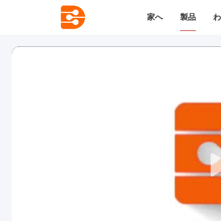
家へ
製品
わ