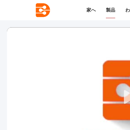
家へ
製品
わ