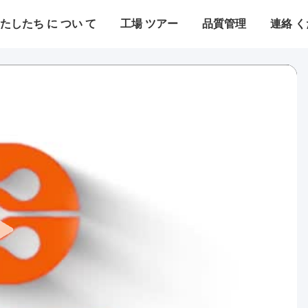
たしたち に つい て
工場 ツアー
品質管理
連絡 