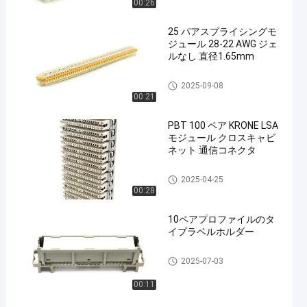
00:26
25 パアスプライシングモ
ジュール 28-22 AWG ジェ
ルなし 直径1.65mm
KRONE LSA モジュール
2025-09-08
00:21
PBT 100 ペア KRONE LSA
モジュール クロスキャビ
ネット 通信コネクタ
KRONE LSA モジュール
2025-04-25
00:28
10ペアプロファイルのタ
イプラベルホルダー
KRONE LSA モジュール
2025-07-03
00:11