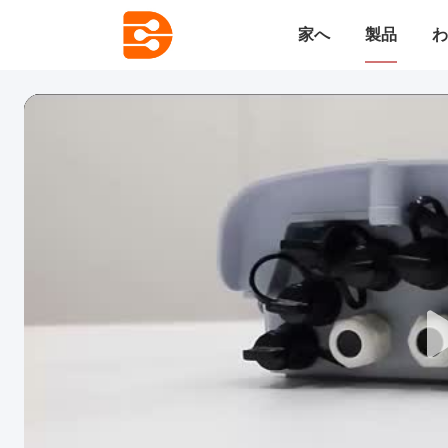
家へ
製品
わ