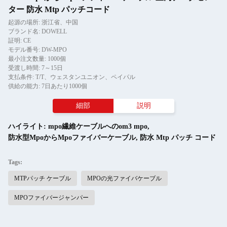
ター 防水 Mtp パッチコード
起源の場所: 浙江省、中国
ブランド名: DOWELL
証明: CE
モデル番号: DW-MPO
最小注文数量: 1000個
受渡し時間: 7～15日
支払条件: T/T、ウェスタンユニオン、ペイパル
供給の能力: 7日あたり1000個
細部
説明
ハイライト:
mpo繊維ケーブルへのom3 mpo
,
防水型MpoからMpoファイバーケーブル
,
防水 Mtp パッチ コード
Tags:
MTPパッチ ケーブル
MPOの光ファイバケーブル
MPOファイバージャンパー