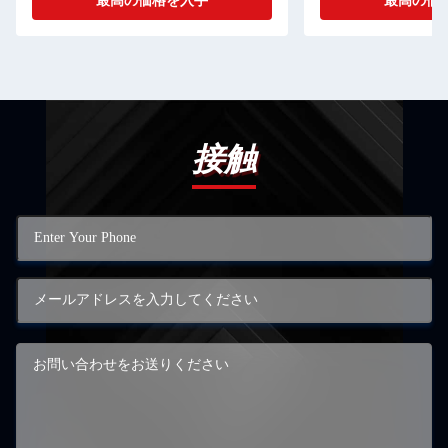
最高の価格を入手
最高の価
接触