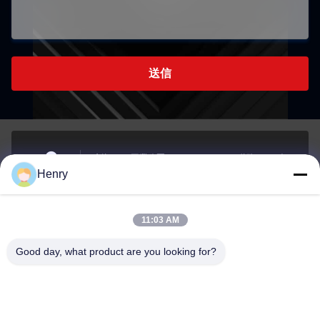
送信
建物A,959工業公園,No.959,チェンジン道路,インズー,
Henry
寧波,中国
アドレス
11:03 AM
henry@cn-ftth.com
Good day, what product are you looking for?
E-mail