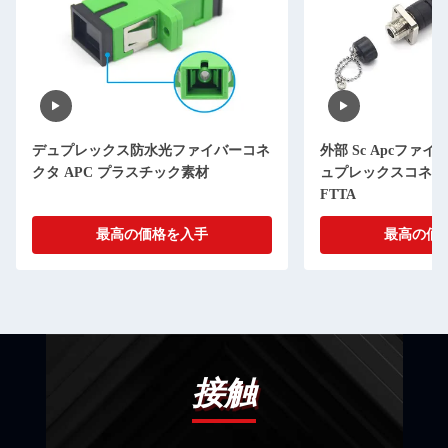
デュプレックス防水光ファイバーコネ
外部 Sc Apcファイ
クタ APC プラスチック素材
ュプレックスコネクタ
FTTA
最高の価格を入手
最高の価
接触