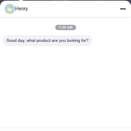
建物A,959工業公園,No.959,チェンジン道路,インズー,
Henry
寧波,中国
アドレス
7:40 AM
henry@cn-ftth.com
Good day, what product are you looking for?
E-mail
0086-574-27877377
電話
DOWELL INDUSTRY GROUP LIMITED