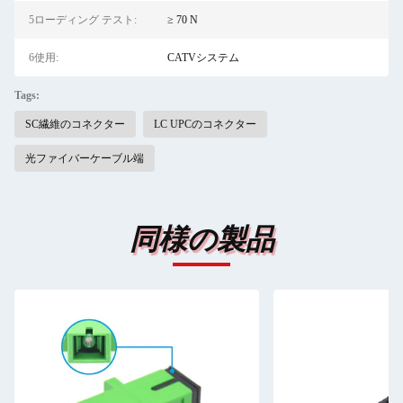
5ローディング テスト:
≥ 70 N
6使用:
CATVシステム
Tags:
SC繊維のコネクター
LC UPCのコネクター
光ファイバーケーブル端
同様の製品