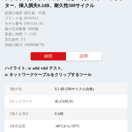
ター、挿入損失0.2dB、耐久性500サイクル
起源の場所: 浙江省、中国
ブランド名: DOWELL
モデル番号: DW-SAS-A6
最小注文数量: 3000個
受渡し時間: 7～15日
支払条件: T/T
供給の能力: 100000個/7日
細部
説明
ハイライト:
sc adsl vdsl テスト
,
sc ネットワークケーブルをクリップするツール
1耐久性:
0.2 dB (500サイクル合格)
2ネットワーク:
4G,GSM,3G
3挿入を消す:
0.2dB
4保管温度:
-40°Cから+85°C